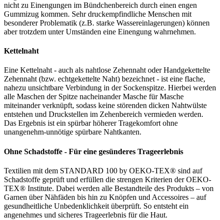
nicht zu Einengungen im Bündchenbereich durch einen engen
Gummizug kommen. Sehr druckempfindliche Menschen mit
besonderer Problematik (z.B. starke Wassereinlagerungen) können
aber trotzdem unter Umständen eine Einengung wahrnehmen.
Kettelnaht
Eine Kettelnaht - auch als nahtlose Zehennaht oder Handgekettelte
Zehennaht (bzw. echtgekettelte Naht) bezeichnet - ist eine flache,
nahezu unsichtbare Verbindung in der Sockenspitze. Hierbei werden
alle Maschen der Spitze nacheinander Masche für Masche
miteinander verknüpft, sodass keine störenden dicken Nahtwülste
entstehen und Druckstellen im Zehenbereich vermieden werden.
Das Ergebnis ist ein spürbar höherer Tragekomfort ohne
unangenehm-unnötige spürbare Nahtkanten.
Ohne Schadstoffe - Für eine gesünderes Trageerlebnis
Textilien mit dem STANDARD 100 by OEKO-TEX® sind auf
Schadstoffe geprüft und erfüllen die strengen Kriterien der OEKO-
TEX® Institute. Dabei werden alle Bestandteile des Produkts – von
Garnen über Nähfäden bis hin zu Knöpfen und Accessoires – auf
gesundheitliche Unbedenklichkeit überprüft. So entsteht ein
angenehmes und sicheres Trageerlebnis für die Haut.