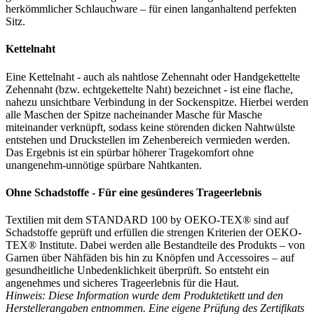
herkömmlicher Schlauchware – für einen langanhaltend perfekten
Sitz.
Kettelnaht
Eine Kettelnaht - auch als nahtlose Zehennaht oder Handgekettelte
Zehennaht (bzw. echtgekettelte Naht) bezeichnet - ist eine flache,
nahezu unsichtbare Verbindung in der Sockenspitze. Hierbei werden
alle Maschen der Spitze nacheinander Masche für Masche
miteinander verknüpft, sodass keine störenden dicken Nahtwülste
entstehen und Druckstellen im Zehenbereich vermieden werden.
Das Ergebnis ist ein spürbar höherer Tragekomfort ohne
unangenehm-unnötige spürbare Nahtkanten.
Ohne Schadstoffe - Für eine gesünderes Trageerlebnis
Textilien mit dem STANDARD 100 by OEKO-TEX® sind auf
Schadstoffe geprüft und erfüllen die strengen Kriterien der OEKO-
TEX® Institute. Dabei werden alle Bestandteile des Produkts – von
Garnen über Nähfäden bis hin zu Knöpfen und Accessoires – auf
gesundheitliche Unbedenklichkeit überprüft. So entsteht ein
angenehmes und sicheres Trageerlebnis für die Haut.
Hinweis: Diese Information wurde dem Produktetikett und den
Herstellerangaben entnommen. Eine eigene Prüfung des Zertifikats