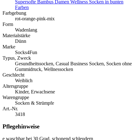
Supersofte Bambus Damen Wellness Socken in bunten
Farben
Farbgebung
rot-orange-pink-mix
Form
Wadenlang
Materialstärke
Dünn
Marke
Socks4Fun
Typus, Zweck
Gesundheitssocken, Casual Business Socken, Socken ohne
Gummidruck, Wellnessocken
Geschlecht
Weiblich
Altersgruppe
Kinder, Erwachsene
Warengruppe
Socken & Strümpfe
Art.-Nr.
3418
Pflegehinweise
e
waschbar bei 30 Grad, schonend schleudern