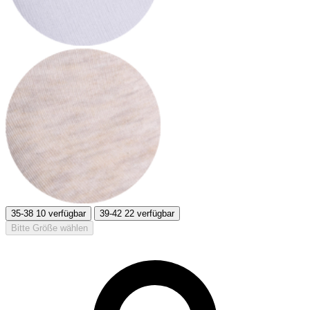
35-38
10 verfügbar
39-42
22 verfügbar
Bitte Größe wählen