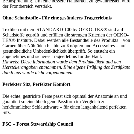
Beanspruchung. Um eine bessere Haltbarkeit zu gewährleisten wird
der Frontbereich verstärkt.
Ohne Schadstoffe - Für eine gesünderes Trageerlebnis
Textilien mit dem STANDARD 100 by OEKO-TEX® sind auf
Schadstoffe geprüft und erfüllen die strengen Kriterien der OEKO-
TEX® Institute. Dabei werden alle Bestandteile des Produkts – von
Garnen über Nähfäden bis hin zu Knöpfen und Accessoires – auf
gesundheitliche Unbedenklichkeit überprüft. So entsteht ein
angenehmes und sicheres Trageerlebnis für die Haut.
Hinweis: Diese Information wurde dem Produktetikett und den
Herstellerangaben entnommen. Eine eigene Prüfung des Zertifikats
durch uns wurde nicht vorgenommen.
Perfekter Sitz, Perfekter Komfort
Die echte, gestrickte Ferse passt sich optimal der Anatomie an und
garantiert so eine überlegene Passform im Vergleich zu
herkömmlicher Schlauchware – für einen langanhaltend perfekten
Sitz.
FSC – Forest Stewardship Council