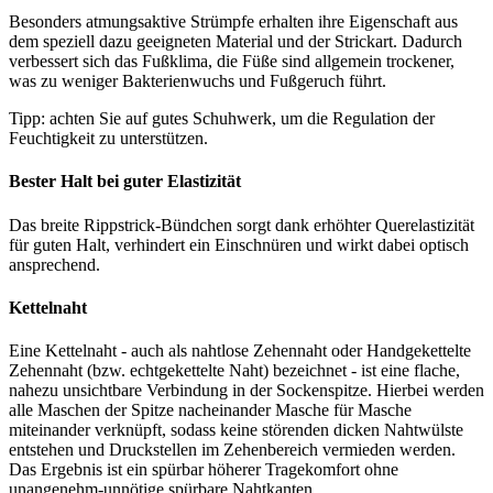
Besonders atmungsaktive Strümpfe erhalten ihre Eigenschaft aus
dem speziell dazu geeigneten Material und der Strickart. Dadurch
verbessert sich das Fußklima, die Füße sind allgemein trockener,
was zu weniger Bakterienwuchs und Fußgeruch führt.
Tipp: achten Sie auf gutes Schuhwerk, um die Regulation der
Feuchtigkeit zu unterstützen.
Bester Halt bei guter Elastizität
Das breite Rippstrick-Bündchen sorgt dank erhöhter Querelastizität
für guten Halt, verhindert ein Einschnüren und wirkt dabei optisch
ansprechend.
Kettelnaht
Eine Kettelnaht - auch als nahtlose Zehennaht oder Handgekettelte
Zehennaht (bzw. echtgekettelte Naht) bezeichnet - ist eine flache,
nahezu unsichtbare Verbindung in der Sockenspitze. Hierbei werden
alle Maschen der Spitze nacheinander Masche für Masche
miteinander verknüpft, sodass keine störenden dicken Nahtwülste
entstehen und Druckstellen im Zehenbereich vermieden werden.
Das Ergebnis ist ein spürbar höherer Tragekomfort ohne
unangenehm-unnötige spürbare Nahtkanten.