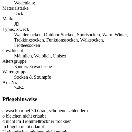
Wadenlang
Materialstärke
Dick
Marke
JD
Typus, Zweck
Wandersocken, Outdoor Socken, Sportsocken, Warm Winter,
Trekkingsocken, Funktionssocken, Walksocken,
Frotteesocken
Geschlecht
Männlich, Weiblich, Unisex
Altersgruppe
Kinder, Erwachsene
Warengruppe
Socken & Strümpfe
Art.-Nr.
3464
Pflegehinweise
e
waschbar bei 30 Grad, schonend schleudern
o
bleichen nicht erlaubt
d
nicht im Trommeltrockner trocknen
m
bügeln nicht erlaubt
U
chemisches reinigen nicht erlaubt