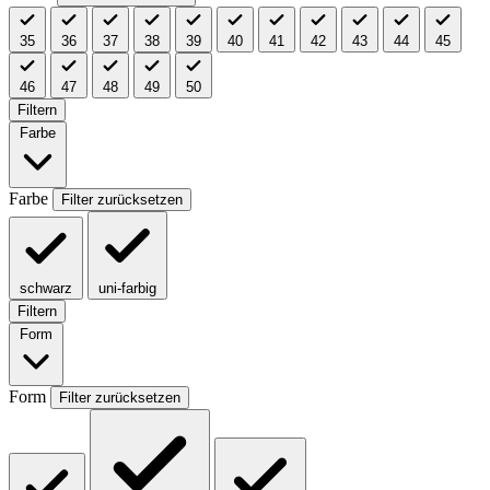
35
36
37
38
39
40
41
42
43
44
45
46
47
48
49
50
Filtern
Farbe
Farbe
Filter zurücksetzen
schwarz
uni-farbig
Filtern
Form
Form
Filter zurücksetzen