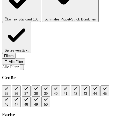
Öko Tex Standard 100
Schmales Piquet-Strick Bündchen
Spitze verstärkt
Filtern
Alle Filter
Alle Filter
Größe
35
36
37
38
39
40
41
42
43
44
45
46
47
48
49
50
Farbe