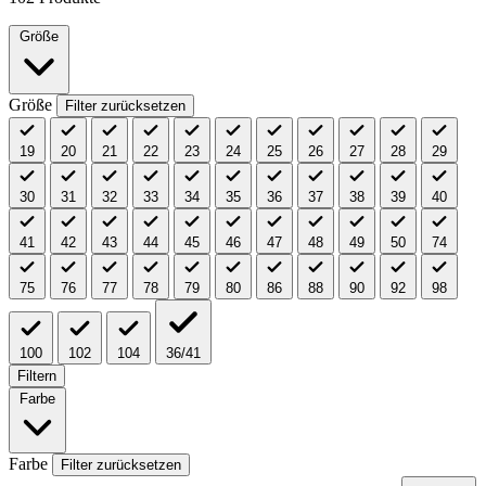
Größe
Größe
Filter zurücksetzen
19
20
21
22
23
24
25
26
27
28
29
30
31
32
33
34
35
36
37
38
39
40
41
42
43
44
45
46
47
48
49
50
74
75
76
77
78
79
80
86
88
90
92
98
100
102
104
36/41
Filtern
Farbe
Farbe
Filter zurücksetzen