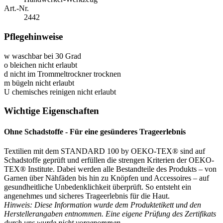
Art.-Nr.
2442
Pflegehinweise
w
waschbar bei 30 Grad
o
bleichen nicht erlaubt
d
nicht im Trommeltrockner trocknen
m
bügeln nicht erlaubt
U
chemisches reinigen nicht erlaubt
Wichtige Eigenschaften
Ohne Schadstoffe - Für eine gesünderes Trageerlebnis
Textilien mit dem STANDARD 100 by OEKO-TEX® sind auf
Schadstoffe geprüft und erfüllen die strengen Kriterien der OEKO-
TEX® Institute. Dabei werden alle Bestandteile des Produkts – von
Garnen über Nähfäden bis hin zu Knöpfen und Accessoires – auf
gesundheitliche Unbedenklichkeit überprüft. So entsteht ein
angenehmes und sicheres Trageerlebnis für die Haut.
Hinweis: Diese Information wurde dem Produktetikett und den
Herstellerangaben entnommen. Eine eigene Prüfung des Zertifikats
durch uns wurde nicht vorgenommen.