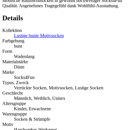
Modische Baumwollsocken in gewohnt hochwertiger Socks4Fun
Qualität. Angenehmes Tragegefühl dank Wohlfühl-Ausstattung.
Details
Kollektion
Lustige bunte Motivsocken
Farbgebung
bunt
Form
Wadenlang
Materialstärke
Dünn
Marke
Socks4Fun
Typus, Zweck
Verrückte Socken, Motivsocken, Lustige Socken
Geschlecht
Männlich, Weiblich, Unisex
Altersgruppe
Kinder, Erwachsene
Warengruppe
Socken & Strümpfe
Motiv
Handwerker-Werkzeug