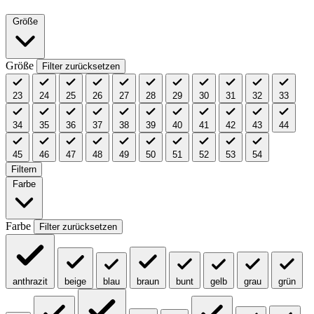
Größe
Größe
Filter zurücksetzen
23
24
25
26
27
28
29
30
31
32
33
34
35
36
37
38
39
40
41
42
43
44
45
46
47
48
49
50
51
52
53
54
Filtern
Farbe
Farbe
Filter zurücksetzen
anthrazit
beige
blau
braun
bunt
gelb
grau
grün