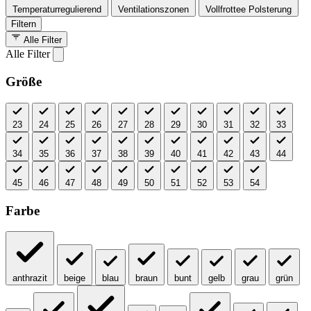
Temperaturregulierend
Ventilationszonen
Vollfrottee Polsterung
Filtern
Alle Filter
Alle Filter
Größe
23
24
25
26
27
28
29
30
31
32
33
34
35
36
37
38
39
40
41
42
43
44
45
46
47
48
49
50
51
52
53
54
Farbe
anthrazit
beige
blau
braun
bunt
gelb
grau
grün