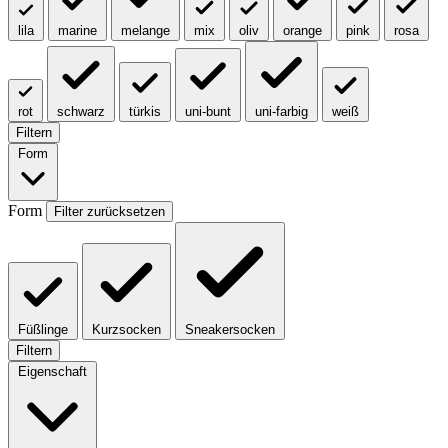
lila
marine
melange
mix
oliv
orange
pink
rosa
rot
schwarz
türkis
uni-bunt
uni-farbig
weiß
Filtern
Form
Form
Filter zurücksetzen
Füßlinge
Kurzsocken
Sneakersocken
Filtern
Eigenschaft