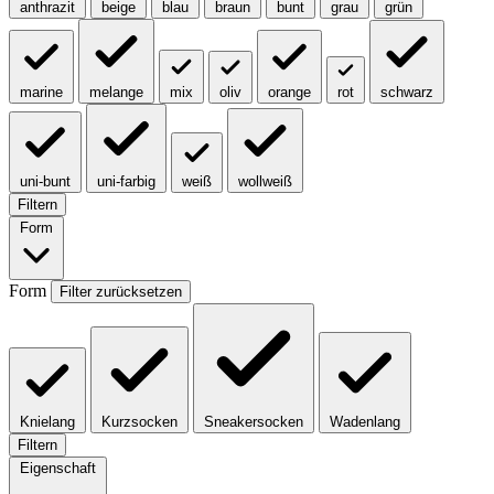
anthrazit
beige
blau
braun
bunt
grau
grün
marine
melange
mix
oliv
orange
rot
schwarz
uni-bunt
uni-farbig
weiß
wollweiß
Filtern
Form
Form
Filter zurücksetzen
Knielang
Kurzsocken
Sneakersocken
Wadenlang
Filtern
Eigenschaft