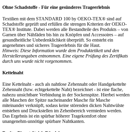
Ohne Schadstoffe - Für eine gesünderes Trageerlebnis
Textilien mit dem STANDARD 100 by OEKO-TEX® sind auf
Schadstoffe geprüft und erfüllen die strengen Kriterien der OEKO-
TEX® Institute. Dabei werden alle Bestandteile des Produkts – von
Garnen über Nähfäden bis hin zu Knöpfen und Accessoires – auf
gesundheitliche Unbedenklichkeit überprüft. So entsteht ein
angenehmes und sicheres Trageerlebnis für die Haut.
Hinweis: Diese Information wurde dem Produktetikett und den
Herstellerangaben entnommen. Eine eigene Prüfung des Zertifikats
durch uns wurde nicht vorgenommen.
Kettelnaht
Eine Kettelnaht - auch als nahtlose Zehennaht oder Handgekettelte
Zehennaht (bzw. echtgekettelte Naht) bezeichnet - ist eine flache,
nahezu unsichtbare Verbindung in der Sockenspitze. Hierbei werden
alle Maschen der Spitze nacheinander Masche für Masche
miteinander verknüpft, sodass keine störenden dicken Nahtwülste
entstehen und Druckstellen im Zehenbereich vermieden werden.
Das Ergebnis ist ein spürbar höherer Tragekomfort ohne
unangenehm-unnötige spürbare Nahtkanten.