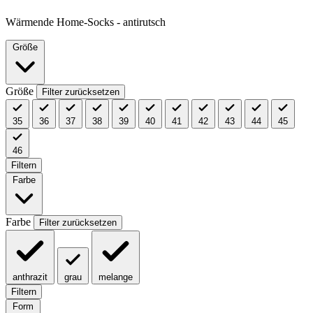
Wärmende Home-Socks - antirutsch
Größe
Größe
Filter zurücksetzen
35
36
37
38
39
40
41
42
43
44
45
46
Filtern
Farbe
Farbe
Filter zurücksetzen
anthrazit
grau
melange
Filtern
Form