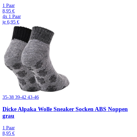
1 Paar
8,95 €
4x 1 Paar
je 6,95 €
35-38
39-42
43-46
Dicke Alpaka Wolle Sneaker Socken ABS Noppen
grau
1 Paar
8,95 €