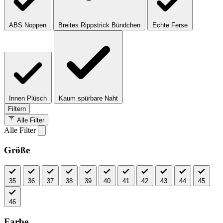
ABS Noppen
Breites Rippstrick Bündchen
Echte Ferse
Innen Plüsch
Kaum spürbare Naht
Filtern
Alle Filter
Alle Filter
Größe
35
36
37
38
39
40
41
42
43
44
45
46
Farbe