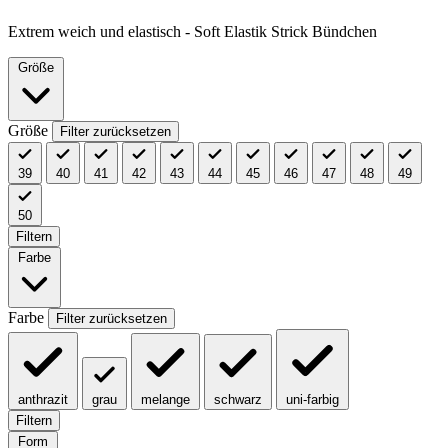
Extrem weich und elastisch - Soft Elastik Strick Bündchen
Größe
Größe
Filter zurücksetzen
39
40
41
42
43
44
45
46
47
48
49
50
Filtern
Farbe
Farbe
Filter zurücksetzen
anthrazit
grau
melange
schwarz
uni-farbig
Filtern
Form