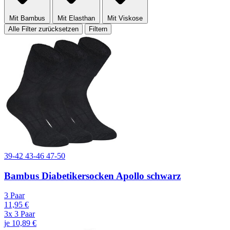
Mit Bambus
Mit Elasthan
Mit Viskose
Alle Filter zurücksetzen
Filtern
39-42
43-46
47-50
Bambus Diabetikersocken Apollo schwarz
3 Paar
11,95 €
3x 3 Paar
je 10,89 €