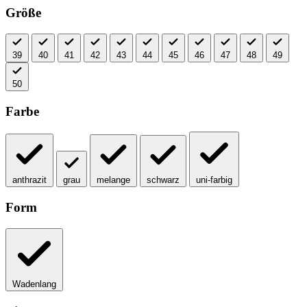
Größe
39
40
41
42
43
44
45
46
47
48
49
50
Farbe
anthrazit
grau
melange
schwarz
uni-farbig
Form
Wadenlang