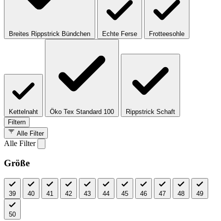
Breites Rippstrick Bündchen
Echte Ferse
Frotteesohle
Kettelnaht
Öko Tex Standard 100
Rippstrick Schaft
Filtern
Alle Filter
Alle Filter
Größe
39
40
41
42
43
44
45
46
47
48
49
50