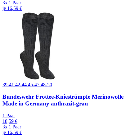
3x 1 Paar
je 16,59 €
39-41
42-44
45-47
48-50
Bundeswehr Frottee-Kniestrümpfe Merinowolle
Made in Germany anthrazit-grau
1 Paar
18,59 €
3x 1 Paar
je 16,59 €