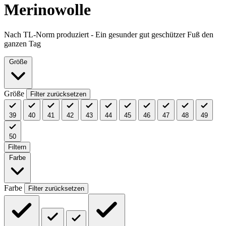
Merinowolle
Nach TL-Norm produziert - Ein gesunder gut geschützer Fuß den
ganzen Tag
Größe
Größe
Filter zurücksetzen
39
40
41
42
43
44
45
46
47
48
49
50
Filtern
Farbe
Farbe
Filter zurücksetzen