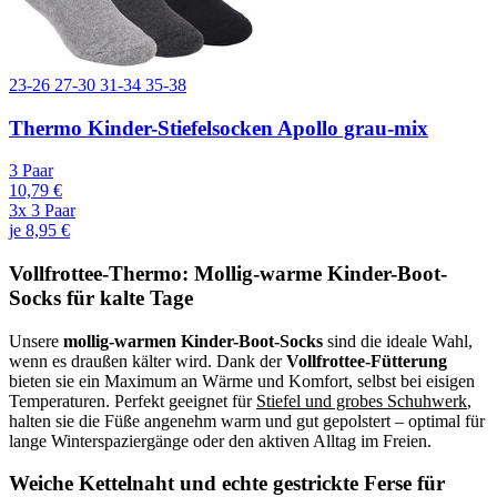
23-26
27-30
31-34
35-38
Thermo Kinder-Stiefelsocken Apollo grau-mix
3 Paar
10,79 €
3x 3 Paar
je 8,95 €
Vollfrottee-Thermo: Mollig-warme Kinder-Boot-
Socks für kalte Tage
Unsere
mollig-warmen Kinder-Boot-Socks
sind die ideale Wahl,
wenn es draußen kälter wird. Dank der
Vollfrottee-Fütterung
bieten sie ein Maximum an Wärme und Komfort, selbst bei eisigen
Temperaturen. Perfekt geeignet für
Stiefel und grobes Schuhwerk
,
halten sie die Füße angenehm warm und gut gepolstert – optimal für
lange Winterspaziergänge oder den aktiven Alltag im Freien.
Weiche Kettelnaht und echte gestrickte Ferse für