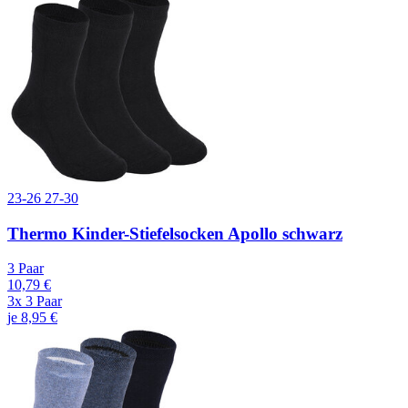
23-26
27-30
Thermo Kinder-Stiefelsocken Apollo schwarz
3 Paar
10,79 €
3x 3 Paar
je 8,95 €