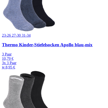
23-26
27-30
31-34
Thermo Kinder-Stiefelsocken Apollo blau-mix
3 Paar
10,79 €
3x 3 Paar
je 8,95 €