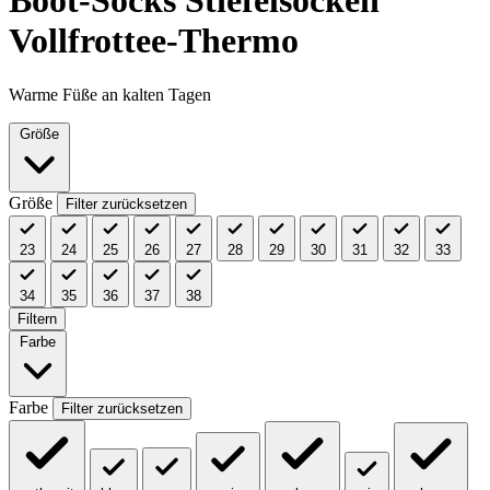
Boot-Socks Stiefelsocken
Vollfrottee-Thermo
Warme Füße an kalten Tagen
Größe
Größe
Filter zurücksetzen
23
24
25
26
27
28
29
30
31
32
33
34
35
36
37
38
Filtern
Farbe
Farbe
Filter zurücksetzen