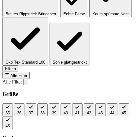
Breites Rippstrick Bündchen
Echte Ferse
Kaum spürbare Naht
Öko Tex Standard 100
Sohle glattgestrickt
Filtern
Alle Filter
Alle Filter
Größe
35
36
37
38
39
40
41
42
43
44
45
46