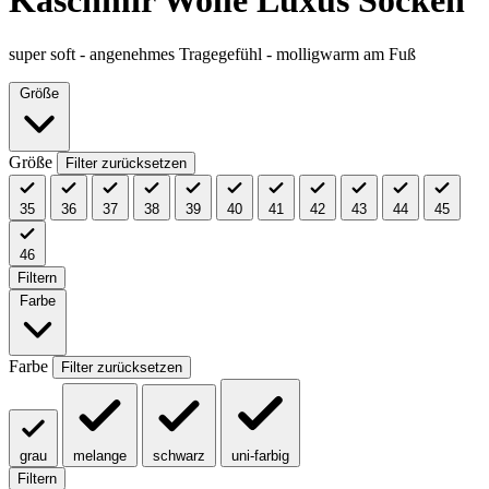
Kaschmir Wolle Luxus Socken
super soft - angenehmes Tragegefühl - molligwarm am Fuß
Größe
Größe
Filter zurücksetzen
35
36
37
38
39
40
41
42
43
44
45
46
Filtern
Farbe
Farbe
Filter zurücksetzen
grau
melange
schwarz
uni-farbig
Filtern