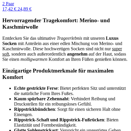
2 Paar
17,42 €
24,89 €
Hervorragender Tragekomfort: Merino- und
Kaschmirwolle
Entdecken Sie das ultimative
Trageerlebnis
mit unseren
Luxus
Socken
mit Anteilein aus einer edlen Mischung von Merino- und
Kaschmirwolle. Diese hochwertigen Socken sind nicht nur
super
soft
, sondern auch außerordentlich
angenehm
auf der Haut, sodass
Sie einen
molligwarmen
Komfort an Ihren Füßen genießen können.
Einzigartige Produktmerkmale für maximalen
Komfort
Echte gestrickte Ferse
: Bietet perfekten Sitz und unterstützt
die natürliche Form Ihres Fußes.
Kaum spürbare Zehennaht
: Verhindert Reibung und
Druckstellen für ein reibungsloses Gefühl.
Rippstrickbündchen
: Sorgt für einen sicheren Halt ohne
Einengen.
Rippstrick-Schaft und Rippstrick-Fußrücken
: Bieten
Elastizität und Formbeständigkeit.
Glatte Sohlenstrickart
: Verspricht ein ungestörtes Gehen