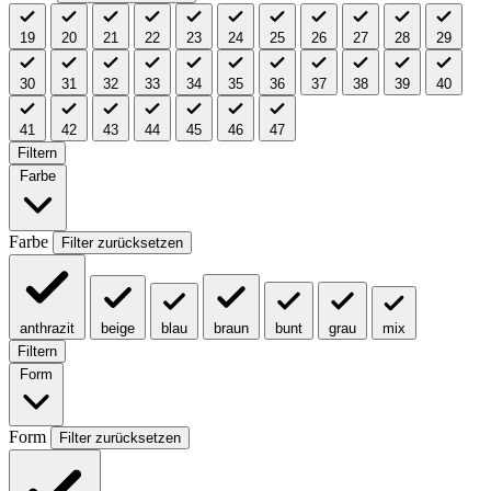
19
20
21
22
23
24
25
26
27
28
29
30
31
32
33
34
35
36
37
38
39
40
41
42
43
44
45
46
47
Filtern
Farbe
Farbe
Filter zurücksetzen
anthrazit
beige
blau
braun
bunt
grau
mix
Filtern
Form
Form
Filter zurücksetzen