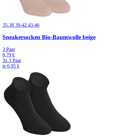
35-38
39-42
43-46
Sneakersocken Bio-Baumwolle beige
3 Paar
8,79 €
3x 3 Paar
je 6,95 €