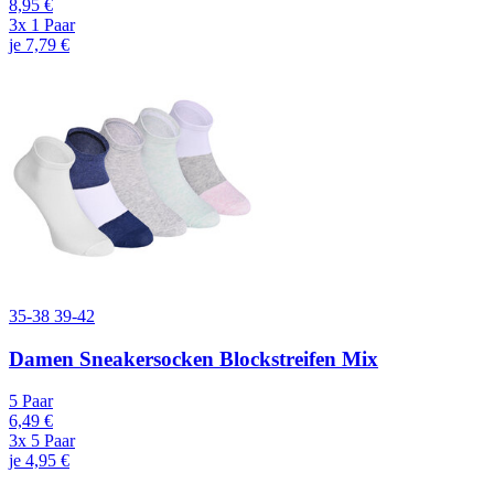
8,95 €
3x 1 Paar
je 7,79 €
35-38
39-42
Damen Sneakersocken Blockstreifen Mix
5 Paar
6,49 €
3x 5 Paar
je 4,95 €