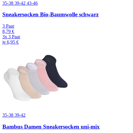
35-38
39-42
43-46
Sneakersocken Bio-Baumwolle schwarz
3 Paar
8,79 €
3x 3 Paar
je 6,95 €
35-38
39-42
Bambus Damen Sneakersocken uni-mix