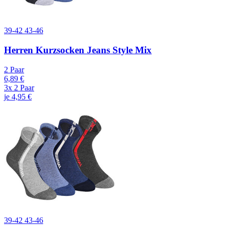
39-42
43-46
Herren Kurzsocken Jeans Style Mix
2 Paar
6,89 €
3x 2 Paar
je 4,95 €
39-42
43-46