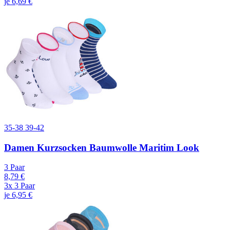
je 6,69 €
35-38
39-42
Damen Kurzsocken Baumwolle Maritim Look
3 Paar
8,79 €
3x 3 Paar
je 6,95 €