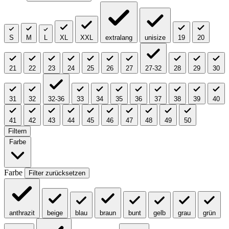
S
M
L
XL
XXL
extralang
unisize
19
20
21
22
23
24
25
26
27
27-32
28
29
30
31
32
32-36
33
34
35
36
37
38
39
40
41
42
43
44
45
46
47
48
49
50
Filtern
Farbe
Farbe
Filter zurücksetzen
anthrazit
beige
blau
braun
bunt
gelb
grau
grün